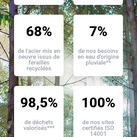
68%
7%
de l'acier mis en
de nos besoins
oeuvre issus de
en eau d'origine
ferailles
pluviale**
recyclées
98,5%
100%
de déchets
de nos sites
valorisés***
certifiés​ ISO
14001