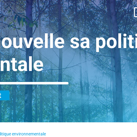
ouvelle sa poli
ntale
t
olitique environnementale