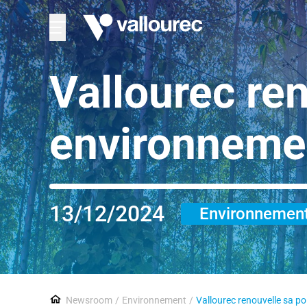
Vallourec ren
environneme
13/12/2024
Environnemen
Newsroom
Environnement
Vallourec renouvelle sa p