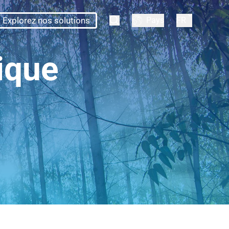
Explorez nos solutions
Pays
FR
tique