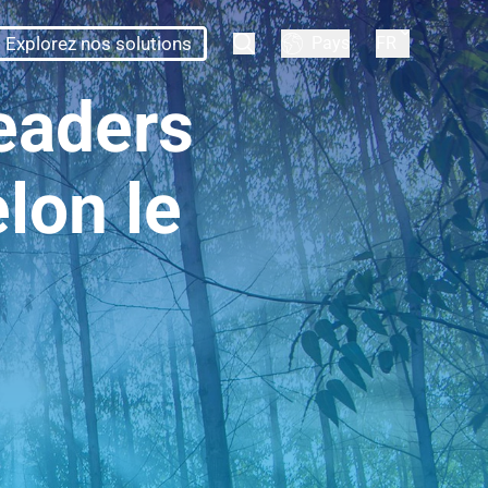
Explorez nos solutions
Pays
FR
leaders
lon le