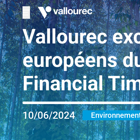
Vallourec exc
européens du
Financial Ti
10/06/2024
Environnemen